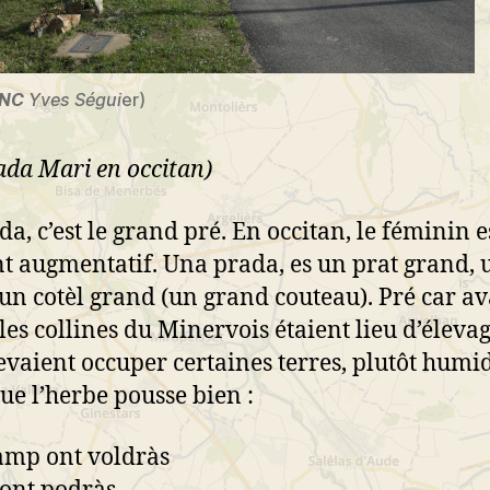
-NC
Yves Ségui
er)
ada Mari en occitan)
a, c’est le grand pré. En occitan, le féminin e
t augmentatif. Una prada, es un prat grand, 
 un cotèl grand (un grand couteau). Pré car av
 les collines du Minervois étaient lieu d’élevag
evaient occuper certaines terres, plutôt humid
ue l’herbe pousse bien :
amp ont voldràs