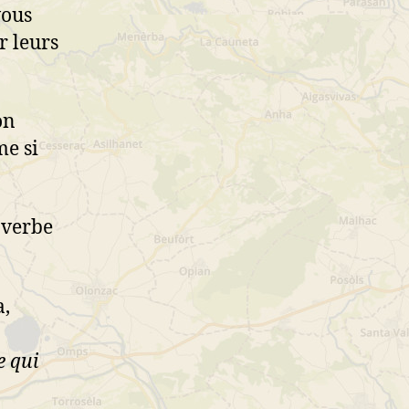
vous
r leurs
on
me si
overbe
a,
e qui