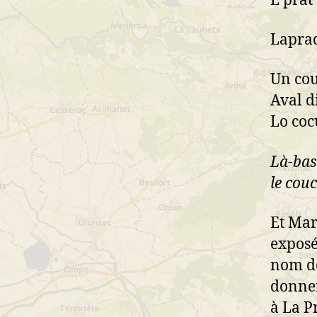
E prat
Laprad
Un cou
Aval d
Lo cocu
Là-bas 
le couc
Et Mar
exposé
nom de
donner
à La P