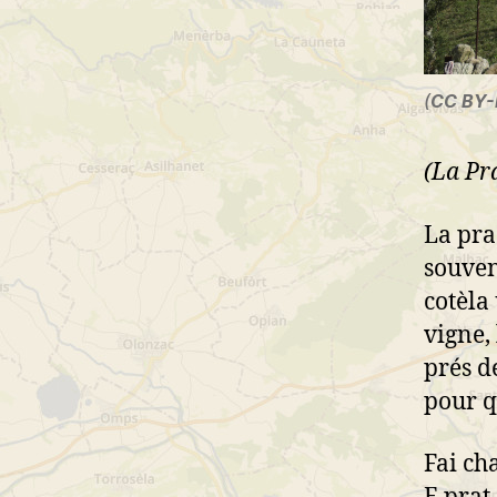
(
CC BY
(La Pr
La prad
souven
cotèla
vigne,
prés d
pour q
Fai ch