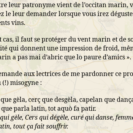
tre leur patronyme vient de l’occitan marin, 
z le leur demander lorsque vous irez déguste
ents vins.
t cas, il faut se protéger du vent marin et de s
té qui donnent une impression de froid, mê
arin a pas mai d’abric que lo paure d’amics ».
demande aux lectrices de me pardonner ce pr
 (!) misogyne :
que gèla, cerç que desgèla, capelan que danç
que parla latin, tot aquò fa patir.
qui gèle, Cers qui dégèle, curé qui danse, femm
atin, tout ça fait souffrir.