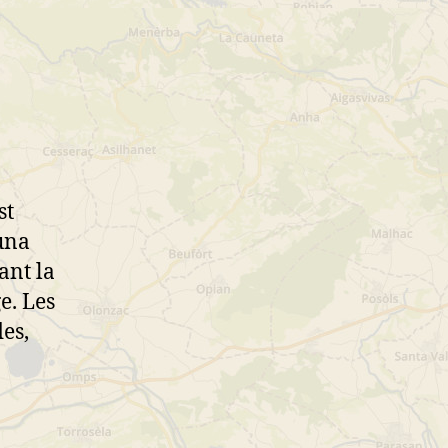
st
una
ant la
e. Les
es,