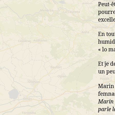
Peut-ê
pourre
excell
En tou
humidi
« lo m
Et je 
un peu
Marin 
femna 
Marin 
parle l