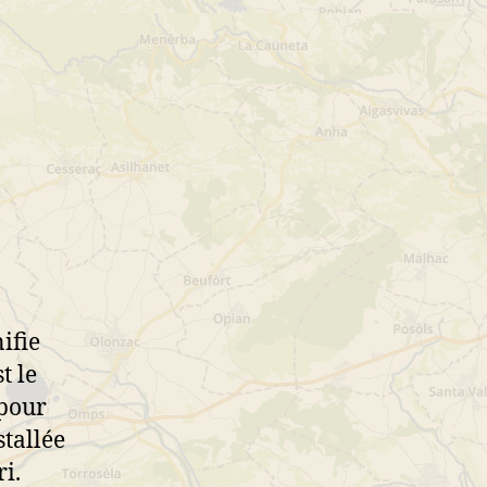
ifie
t le
 pour
tallée
i.