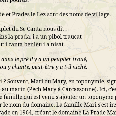
 ont podràs.
e et Prades le Lez sont des noms de village.
plet du Se Canta nous dit :
ins la prada, i a un pibol traucat
t i canta benlèu i a nisat.
dans le pré il y a un peuplier troué,
ou y chante, peut-être y a t-il niché.
i ? Souvent, Mari ou Mary, en toponymie, sign
 au marin (Pech Mary à Carcassonne). Ici, c’es
 famille qui est venu s’ajouter un toponyme
 le nom du domaine. La famille Mari s’est ins
rade en 1964, créant le domaine La Prade Mar