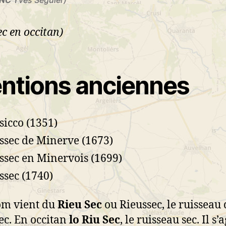
-NC
Yves Séguier)
ec en occitan)
ntions anciennes
sicco (1351)
ssec de Minerve (1673)
ssec en Minervois (1699)
ssec (1740)
om vient du
Rieu Sec
ou Rieussec, le ruisseau 
ec. En occitan
lo Riu Sec
, le ruisseau sec. Il s’