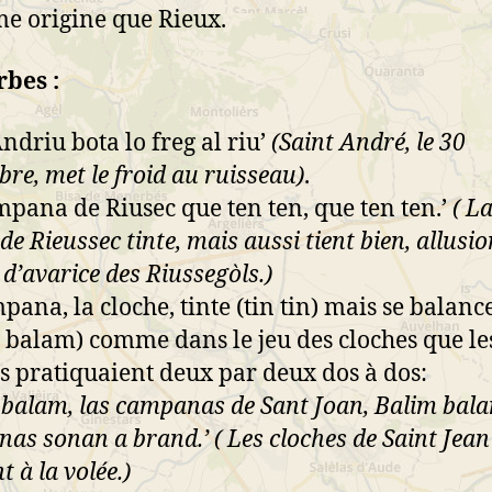
e origine que Rieux.
bes :
Andriu bota lo freg al riu’
(Saint André, le 30
re, met le froid au ruisseau)
.
mpana de Riusec que ten ten, que ten ten.’
( L
de Rieussec tinte, mais aussi tient bien, allusi
d’avarice des Riussegòls.)
pana, la cloche, tinte (tin tin) mais se balanc
 balam) comme dans le jeu des cloches que le
s pratiquaient deux par deux dos à dos:
 balam, las campanas de Sant Joan, Balim bala
as sonan a brand.’ ( Les cloches de Saint Jean
 à la volée.)