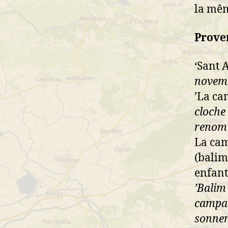
la mêm
Prover
‘Sant 
novemb
’La ca
cloche 
renom 
La cam
(balim
enfant
’Balim
campan
sonnent