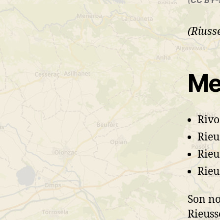
(
CC BY
(Riuss
Me
Rivo
Rieu
Rieu
Rieu
Son n
Rieuss