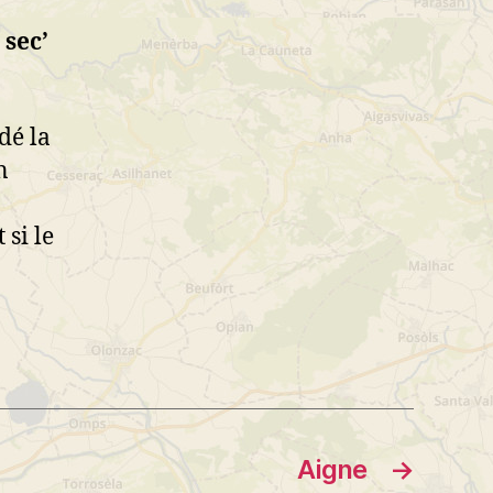
 sec’
dé la
n
 si le
Aigne
→