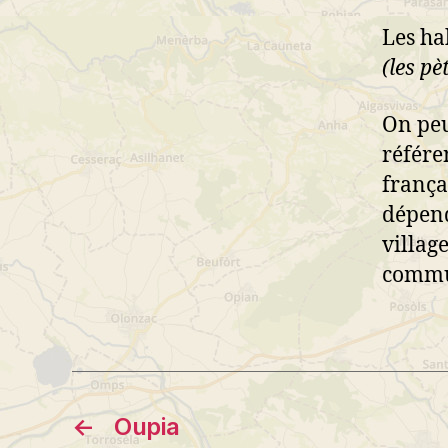
Les ha
(les pè
On peu
référe
frança
dépend
villag
commun
←
Oupia