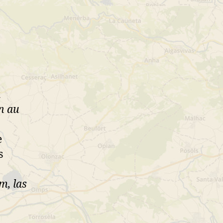
a
on au
e
s
m, las